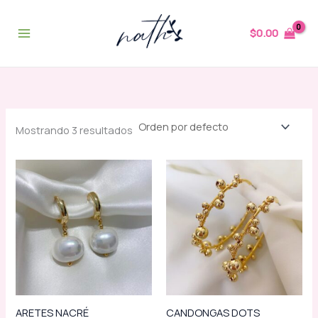
Ir
al
$
0.00
contenido
Mostrando 3 resultados
ARETES NACRÉ
CANDONGAS DOTS