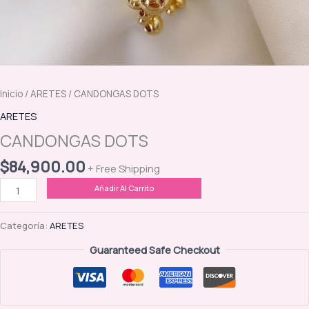
Inicio
/
ARETES
/ CANDONGAS DOTS
ARETES
CANDONGAS DOTS
$
84,900.00
+ Free Shipping
CANDONGAS
Añadir Al Carrito
DOTS
cantidad
Categoría:
ARETES
Guaranteed Safe Checkout