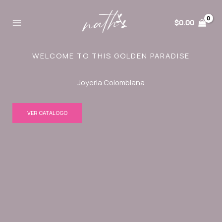
Ir
al
$
0.00
contenido
WELCOME TO THIS GOLDEN PARADISE
Joyeria Colombiana
VER CATALOGO