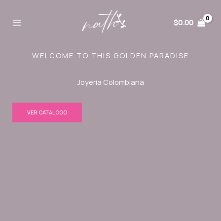
Ir
al
$
0.00
contenido
WELCOME TO THIS GOLDEN PARADISE
Joyeria Colombiana
VER CATALOGO