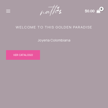
Ir
al
$
0.00
contenido
WELCOME TO THIS GOLDEN PARADISE
Joyeria Colombiana
VER CATALOGO