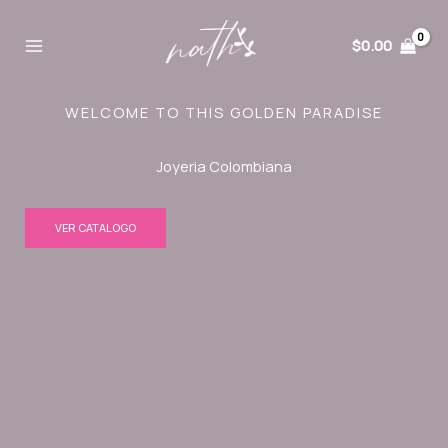
Ir
al
$
0.00
contenido
WELCOME TO THIS GOLDEN PARADISE
Joyeria Colombiana
VER CATALOGO