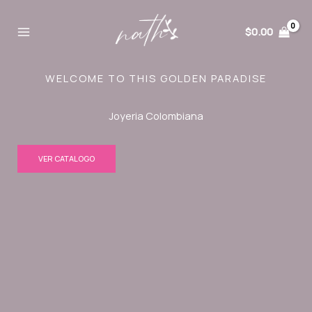
Ir
al
$
0.00
contenido
WELCOME TO THIS GOLDEN PARADISE
Joyeria Colombiana
VER CATALOGO