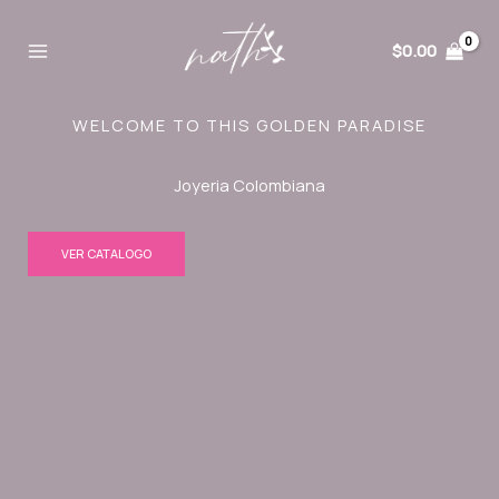
Ir
al
$
0.00
contenido
WELCOME TO THIS GOLDEN PARADISE
Joyeria Colombiana
VER CATALOGO