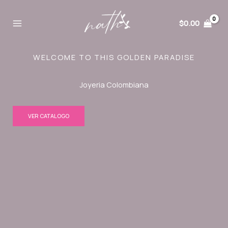
Ir
al
$
0.00
contenido
WELCOME TO THIS GOLDEN PARADISE
Joyeria Colombiana
VER CATALOGO