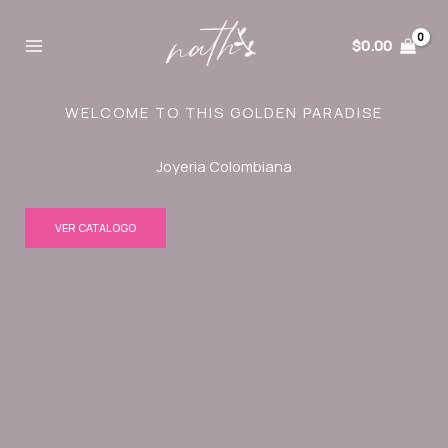
Ir
al
$
0.00
contenido
WELCOME TO THIS GOLDEN PARADISE
Joyeria Colombiana
VER CATALOGO