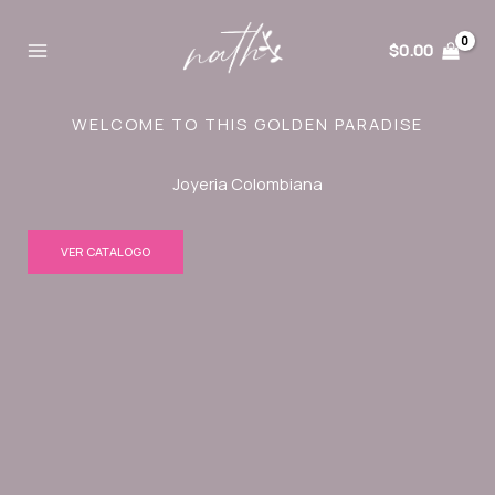
Ir
al
$
0.00
contenido
WELCOME TO THIS GOLDEN PARADISE
Joyeria Colombiana
VER CATALOGO