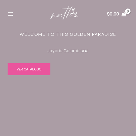
Ir
al
$
0.00
contenido
WELCOME TO THIS GOLDEN PARADISE
Joyeria Colombiana
VER CATALOGO