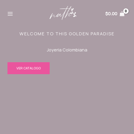
Ir
al
$
0.00
contenido
WELCOME TO THIS GOLDEN PARADISE
Joyeria Colombiana
VER CATALOGO