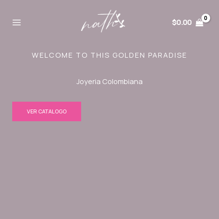
Ir
al
$
0.00
contenido
WELCOME TO THIS GOLDEN PARADISE
Joyeria Colombiana
VER CATALOGO