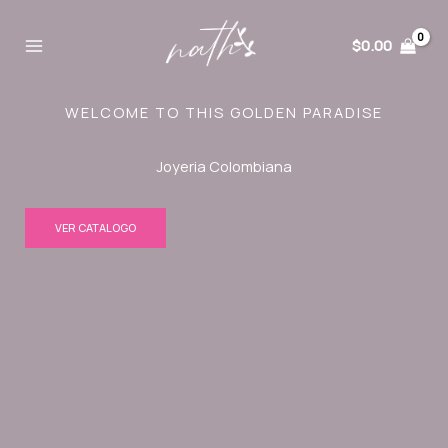
Ir
al
$
0.00
contenido
WELCOME TO THIS GOLDEN PARADISE
Joyeria Colombiana
VER CATALOGO