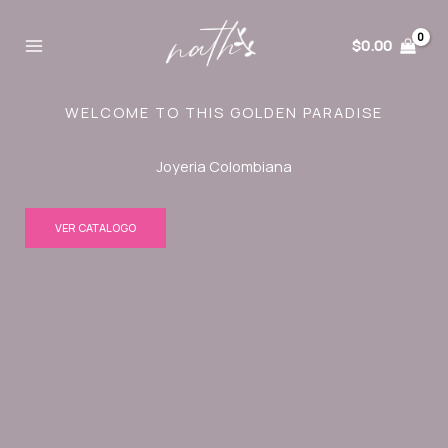
Ir
al
$
0.00
contenido
WELCOME TO THIS GOLDEN PARADISE
Joyeria Colombiana
VER CATALOGO