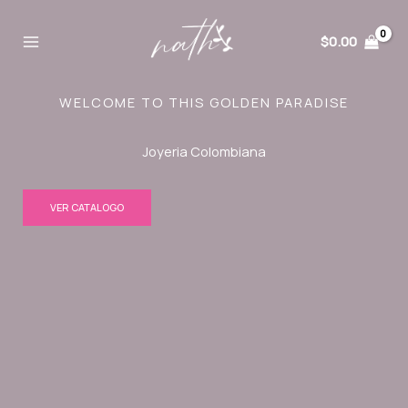
Ir
al
$
0.00
contenido
WELCOME TO THIS GOLDEN PARADISE
Joyeria Colombiana
VER CATALOGO