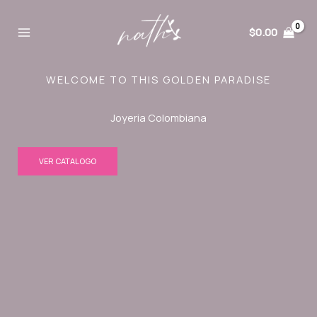
Ir
al
$
0.00
contenido
WELCOME TO THIS GOLDEN PARADISE
Joyeria Colombiana
VER CATALOGO