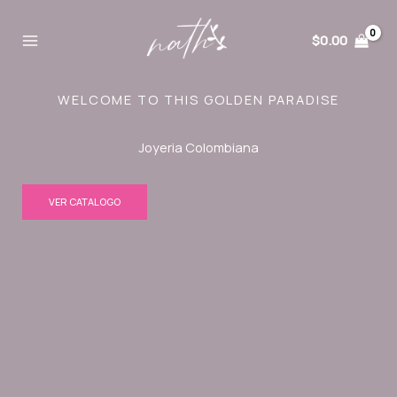
Ir
al
$
0.00
contenido
WELCOME TO THIS GOLDEN PARADISE
Joyeria Colombiana
VER CATALOGO