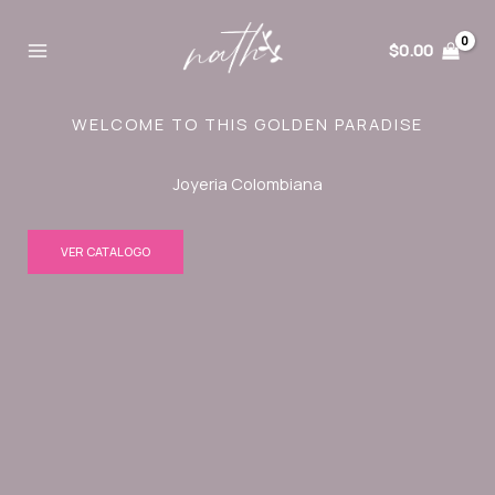
Ir
al
$
0.00
contenido
WELCOME TO THIS GOLDEN PARADISE
Joyeria Colombiana
VER CATALOGO