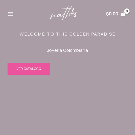
Ir
al
$
0.00
contenido
WELCOME TO THIS GOLDEN PARADISE
Joyeria Colombiana
VER CATALOGO