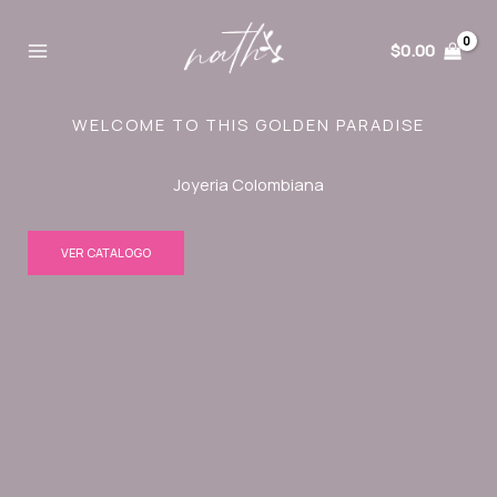
Ir
al
$
0.00
contenido
WELCOME TO THIS GOLDEN PARADISE
Joyeria Colombiana
VER CATALOGO