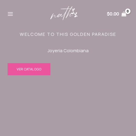
Ir
al
$
0.00
contenido
WELCOME TO THIS GOLDEN PARADISE
Joyeria Colombiana
VER CATALOGO