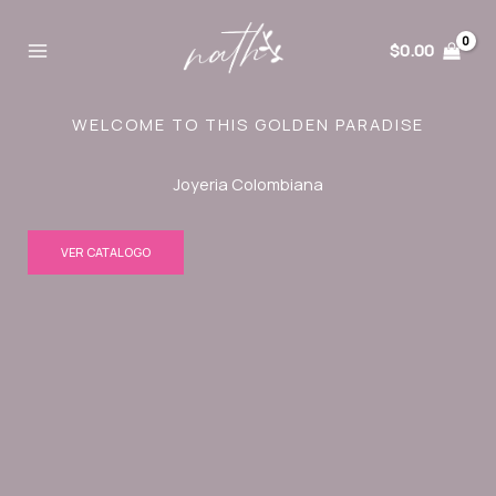
Ir
al
$
0.00
contenido
WELCOME TO THIS GOLDEN PARADISE
Joyeria Colombiana
VER CATALOGO