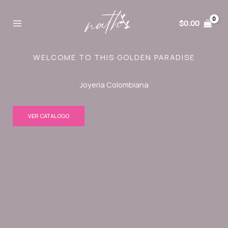
Ir
al
$
0.00
contenido
WELCOME TO THIS GOLDEN PARADISE
Joyeria Colombiana
VER CATALOGO