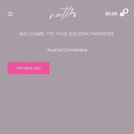
Ir
al
$
0.00
contenido
WELCOME TO THIS GOLDEN PARADISE
Joyeria Colombiana
VER CATALOGO