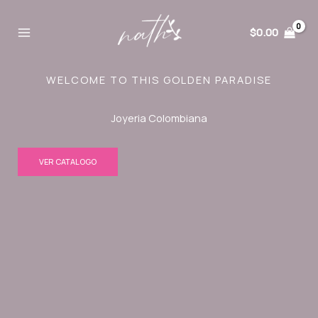
Ir
al
$
0.00
contenido
WELCOME TO THIS GOLDEN PARADISE
Joyeria Colombiana
VER CATALOGO