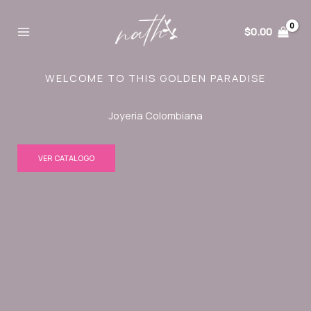
Ir
al
$
0.00
contenido
WELCOME TO THIS GOLDEN PARADISE
Joyeria Colombiana
VER CATALOGO