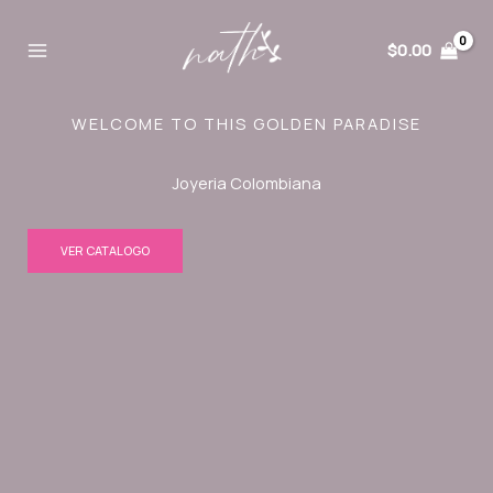
Ir
al
$
0.00
contenido
WELCOME TO THIS GOLDEN PARADISE
Joyeria Colombiana
VER CATALOGO