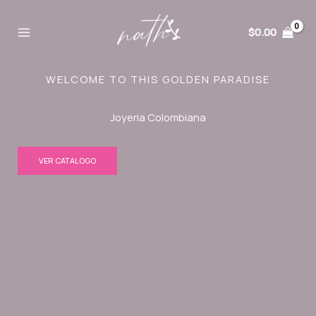
Ir
al
$
0.00
contenido
WELCOME TO THIS GOLDEN PARADISE
Joyeria Colombiana
VER CATALOGO