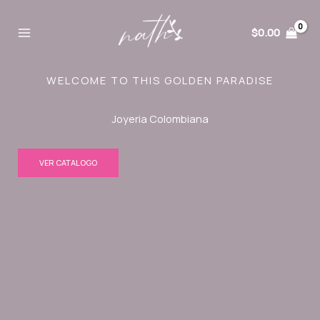
Ir
al
$
0.00
contenido
WELCOME TO THIS GOLDEN PARADISE
Joyeria Colombiana
VER CATALOGO