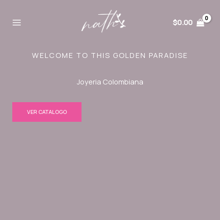
Ir
al
$
0.00
contenido
WELCOME TO THIS GOLDEN PARADISE
Joyeria Colombiana
VER CATALOGO