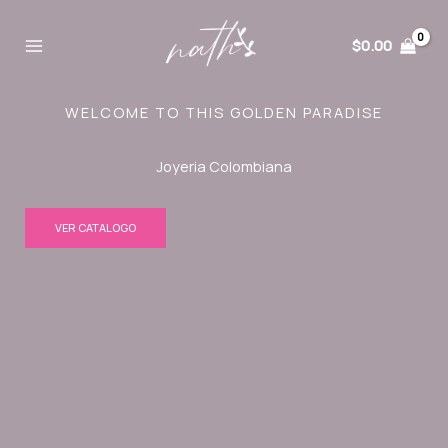
Ir
al
$
0.00
contenido
WELCOME TO THIS GOLDEN PARADISE
Joyeria Colombiana
VER CATALOGO