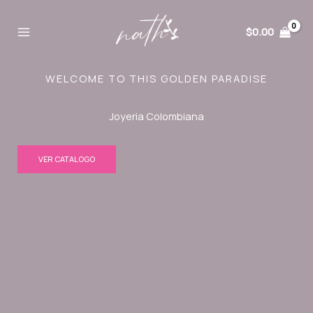
Ir
al
$
0.00
contenido
WELCOME TO THIS GOLDEN PARADISE
Joyeria Colombiana
VER CATALOGO