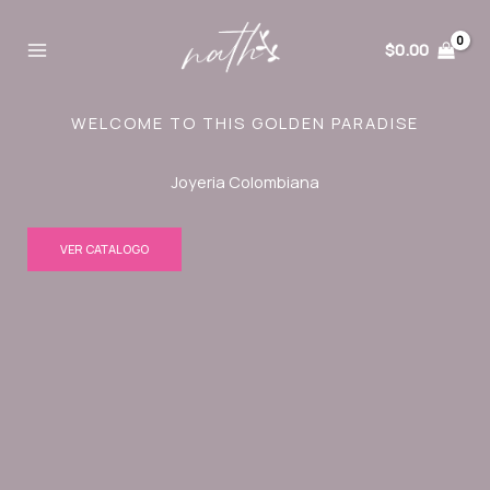
Ir
al
$
0.00
contenido
WELCOME TO THIS GOLDEN PARADISE
Joyeria Colombiana
VER CATALOGO