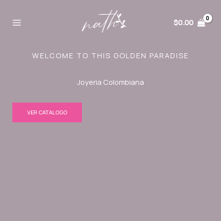
Ir
al
$
0.00
contenido
WELCOME TO THIS GOLDEN PARADISE
Joyeria Colombiana
VER CATALOGO