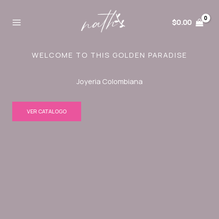
Ir
al
$
0.00
contenido
WELCOME TO THIS GOLDEN PARADISE
Joyeria Colombiana
VER CATALOGO