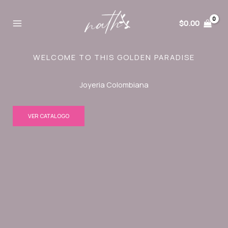
Ir
al
$
0.00
contenido
WELCOME TO THIS GOLDEN PARADISE
Joyeria Colombiana
VER CATALOGO