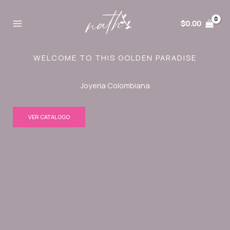
Ir
al
$
0.00
contenido
WELCOME TO THIS GOLDEN PARADISE
Joyeria Colombiana
VER CATALOGO