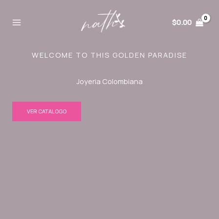
Ir
al
$
0.00
contenido
WELCOME TO THIS GOLDEN PARADISE
Joyeria Colombiana
VER CATALOGO