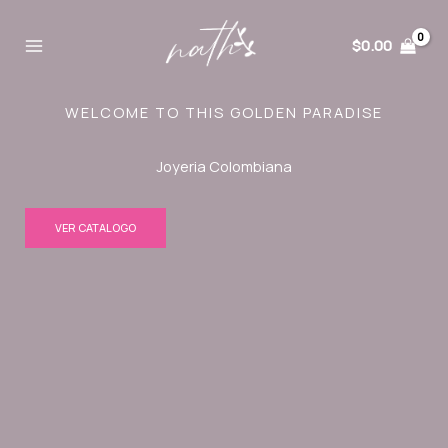
Ir
al
$
0.00
contenido
WELCOME TO THIS GOLDEN PARADISE
Joyeria Colombiana
VER CATALOGO