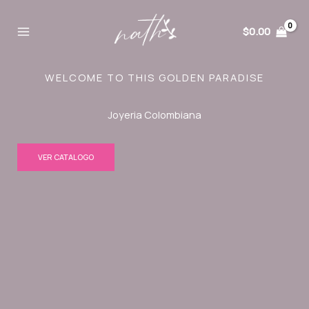
Ir
al
$
0.00
contenido
WELCOME TO THIS GOLDEN PARADISE
Joyeria Colombiana
VER CATALOGO