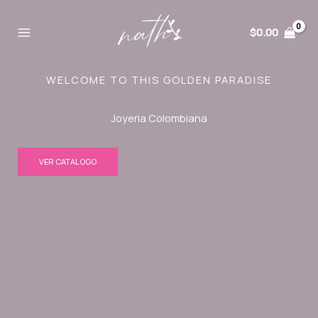
Ir
al
$
0.00
contenido
WELCOME TO THIS GOLDEN PARADISE
Joyeria Colombiana
VER CATALOGO