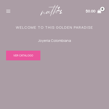
Ir
al
$
0.00
contenido
WELCOME TO THIS GOLDEN PARADISE
Joyeria Colombiana
VER CATALOGO