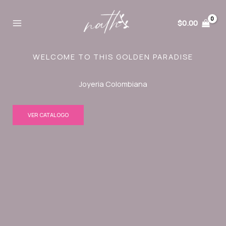
Ir
al
$
0.00
contenido
WELCOME TO THIS GOLDEN PARADISE
Joyeria Colombiana
VER CATALOGO