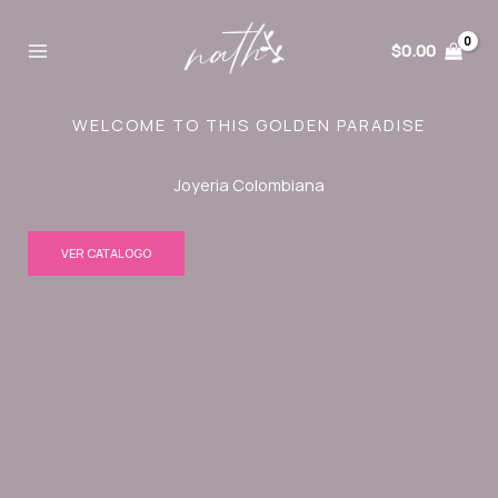
Ir
al
$
0.00
contenido
WELCOME TO THIS GOLDEN PARADISE
Joyeria Colombiana
VER CATALOGO