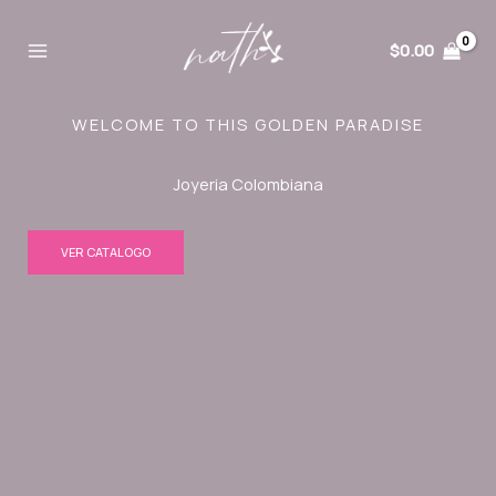
Ir
al
$
0.00
contenido
WELCOME TO THIS GOLDEN PARADISE
Joyeria Colombiana
VER CATALOGO