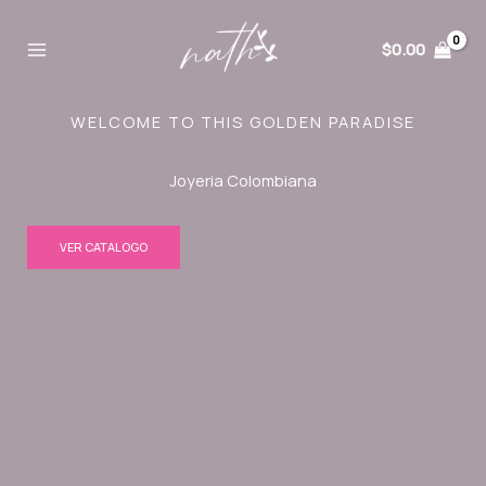
Ir
al
$
0.00
contenido
WELCOME TO THIS GOLDEN PARADISE
Joyeria Colombiana
VER CATALOGO