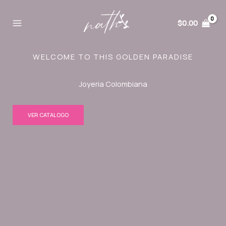
Ir
al
$
0.00
contenido
WELCOME TO THIS GOLDEN PARADISE
Joyeria Colombiana
VER CATALOGO