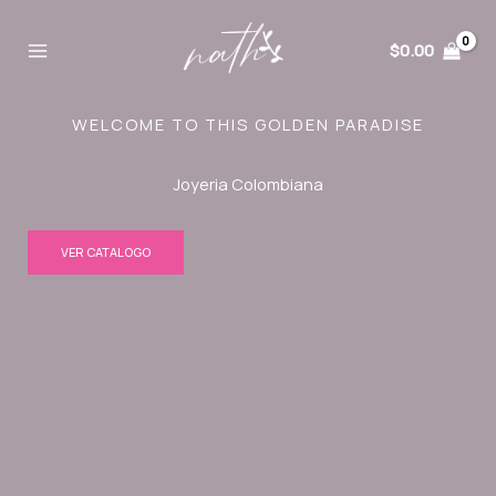
Ir
al
$
0.00
contenido
WELCOME TO THIS GOLDEN PARADISE
Joyeria Colombiana
VER CATALOGO